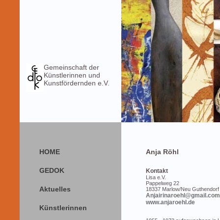
Gemeinschaft der
Künstlerinnen und
Kunstfördernden e.V.
HOME
Anja Röhl
GEDOK
Kontakt
Lisa e.V.
Pappelweg 22
Aktuelles
18337 Marlow/Neu Guthendorf
Anjairinaroehl@gmail.com
www.anjaroehl.de
Künstlerinnen