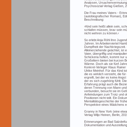
Analysen, Ursachenvermutunge
Psychosozial-Verlag Gießen, 2
Die Frau meines Vaters - Erinn
(autobiografischer Roman), Edi
Beschreibung:
›Kind sein heißt allein sein, s
schlafen müssen, brav sein müs
nicht wehren zu können.‹
So erlebt Anja Röhl ihre Jugen
Jahren. Im Arbeiterviertel Ha
Dumpfheit der Nachkriegszeit. 
Alleinerziehende geächtet, ist
Vater, übergriffig und manipulie
Schickeria hofiert, kommt nur u
Großeltern bieten bei kurzen 
Wärme. Doch als sie fünf Jahre alt
Konkret-Verleger Klaus Rainer 
Ulrike Meinhof. Für das Kind is
die es wirklich versteht, die fü
ergreift, bei der es keine Angs
der es sich zugehörig fühlt. Di
Erfahrung prägt auch die Bezi
deren Trennung von Mann und Ki
verbunden, besucht sie im Gefän
Anfeindungen zum Trotz und obw
Positionen nicht teilt. Ein Doku
Mentalitätsgeschichte der früh
Perspektive eines Mädchens er
Granny in New York (eine etw
Verlag Wiljo Heinen, Berlin, 201
Erinnerungen an Bad Salzdetfu
Dokumentation und Ausstellung