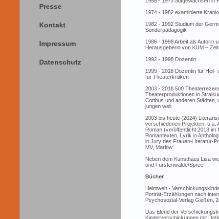
1955 - 1973 aufgewachsen in
Presse
1974 - 1982 examinierte Kran
Kontakt
1982 - 1992 Studium der Germa
Sonderpädagogik
1986 - 1998 Arbeit als Autorin un
Impressum
Herausgeberin von KUM – Zeits
1992 - 1998 Dozentin
Datenschutz
1999 - 2018 Dozentin für Heil-
für Theaterkritiken
2003 - 2018 500 Theaterrezen
Theaterproduktionen in Stralsu
Cottbus und anderen Städten, ve
jungen welt
2003 bis heute (2024) Literari
verschiedenen Projekten, u.a. 
Roman (veröffentlicht 2013 im 
Romantexten, Lyrik in Anthologi
in Jury des Frauen-Literatur-P
MV, Marlow
Neben dem Kunsthaus Lisa weit
und Fürstenwalde/Spree
Bücher
Heimweh - Verschickungskinder 
Porträt-Erzählungen nach inte
Psychosozial-Verlag Gießen, 2
Das Elend der Verschickungsk
Kinderverschickungen mit Defi