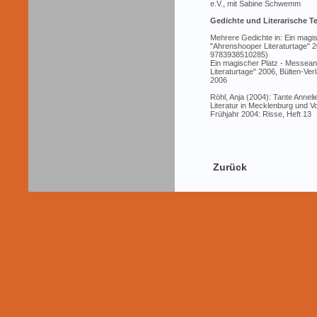
e.V., mit Sabine Schwemm
Gedichte und Literarische T
Mehrere Gedichte in: Ein magi
"Ahrenshooper Literaturtage" 
9783938510285)
Ein magischer Platz - Messean
Literaturtage" 2006, Bülten-Ve
2006
Röhl, Anja (2004): Tante Annelies
Literatur in Mecklenburg und 
Frühjahr 2004: Risse, Heft 13
Zurück