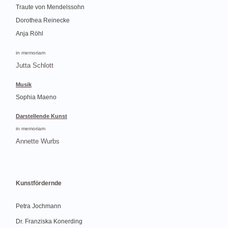
Traute von Mendelssohn
Dorothea Reinecke
Anja Röhl
in memoriam
Jutta Schlott
Musik
Sophia Maeno
Darstellende Kunst
in memoriam
Annette Wurbs
Kunstfördernde
Petra Jochmann
Dr. Franziska Konerding