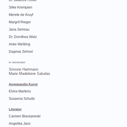
Dr. Beatrice Höller
Silke Krempien
Merete de Kruyf
Margrit Rieger
Jana Semrau
Dr. Dorothea Walz
Anke Weßling
Dagmar Zehnel
in memoriam
Simone Hartmann
Marie Madeleine Saludas
Angewandte Kunst
Elvira Martens
Susanna Schultz
Literatur
Carmen Blazejewski
Angelika Janz